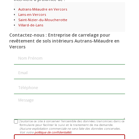
Autrans-Méaudre en Vercors
Lans-en-Vercors
Saint-Nizier-du-Moucherotte
Villard-de-Lans
Contactez-nous : Entreprise de carrelage pour
revêtement de sols intérieurs Autrans-Méaudre en
Vercors
Nom Prénom
Email
Téléphone
Message
J'autorise ce site à conserver l'ensemble des données transmises dans ce
formulaire pour faciliter le suivi et le traitement de ma demande.
(Aucune exploitation commerciale ne sera faite des données concervées.
Voir notre
politique de confidentialité
)