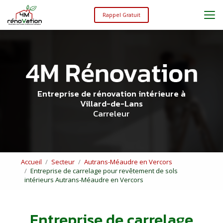
Aller
au
Rappel Gratuit
contenu
principal
Entreprise de rénovation intérieure à
Villard-de-Lans
Carreleur
Accueil
Secteur
Autrans-Méaudre en Vercors
Entreprise de carrelage pour revêtement de sols
intérieurs Autrans-Méaudre en Vercors
Entreprise de carrelage