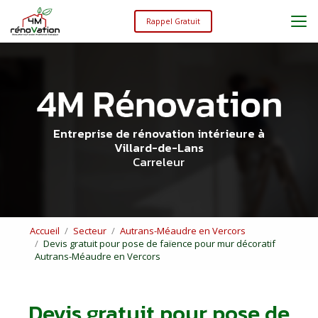
Aller
au
Rappel Gratuit
contenu
principal
Entreprise de rénovation intérieure à
Villard-de-Lans
Carreleur
Accueil
Secteur
Autrans-Méaudre en Vercors
Devis gratuit pour pose de faïence pour mur décoratif
Autrans-Méaudre en Vercors
Devis gratuit pour pose de