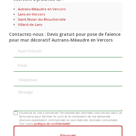
Autrans-Méaudre en Vercors
Lans-en-Vercors
Saint-Nizier-du-Moucherotte
Villard-de-Lans
Contactez-nous : Devis gratuit pour pose de faïence
pour mur décoratif Autrans-Méaudre en Vercors
Nom Prénom
Email
Téléphone
Message
J'autorise ce site à conserver l'ensemble des données transmises dans ce
formulaire pour faciliter le suivi et le traitement de ma demande.
(Aucune exploitation commerciale ne sera faite des données concervées.
Voir notre
politique de confidentialité
)