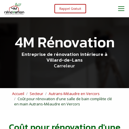
Aller
au
Rappel Gratuit
contenu
principal
Entreprise de rénovation intérieure à
Villard-de-Lans
Carreleur
Accueil
Secteur
Autrans-Méaudre en Vercors
Coût pour rénovation d'une salle de bain complète clé
en main Autrans-Méaudre en Vercors
Coût pour rénovation d'une