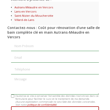
Autrans-Méaudre en Vercors
Lans-en-Vercors
Saint-Nizier-du-Moucherotte
Villard-de-Lans
Contactez-nous : Coût pour rénovation d'une salle de
bain complète clé en main Autrans-Méaudre en
Vercors
Nom Prénom
Email
Téléphone
Message
J'autorise ce site à conserver l'ensemble des données transmises dans ce
formulaire pour faciliter le suivi et le traitement de ma demande.
(Aucune exploitation commerciale ne sera faite des données concervées.
Voir notre
politique de confidentialité
)