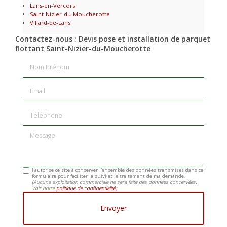
Lans-en-Vercors
Saint-Nizier-du-Moucherotte
Villard-de-Lans
Contactez-nous : Devis pose et installation de parquet
flottant Saint-Nizier-du-Moucherotte
Nom Prénom
Email
Téléphone
Message
J'autorise ce site à conserver l'ensemble des données transmises dans ce
formulaire pour faciliter le suivi et le traitement de ma demande.
(Aucune exploitation commerciale ne sera faite des données concervées.
Voir notre
politique de confidentialité
)