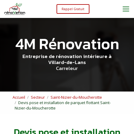
Aller
au
Rappel Gratuit
contenu
principal
Entreprise de rénovation intérieure à
Villard-de-Lans
Carreleur
Accueil
Secteur
Saint-Nizier-du-Moucherotte
Devis pose et installation de parquet flottant Saint-
Nizier-du-Moucherotte
Devis pose et installation