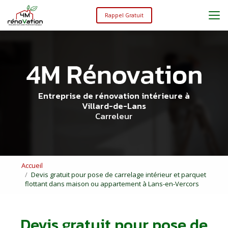
Aller
au
Rappel Gratuit
contenu
principal
Entreprise de rénovation intérieure à
Villard-de-Lans
Carreleur
Accueil
Devis gratuit pour pose de carrelage intérieur et parquet
flottant dans maison ou appartement à Lans-en-Vercors
Devis gratuit pour pose de