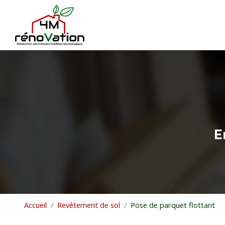
Navigation principale
Aller
au
contenu
principal
E
Accueil
Revêtement de sol
Pose de parquet flottant